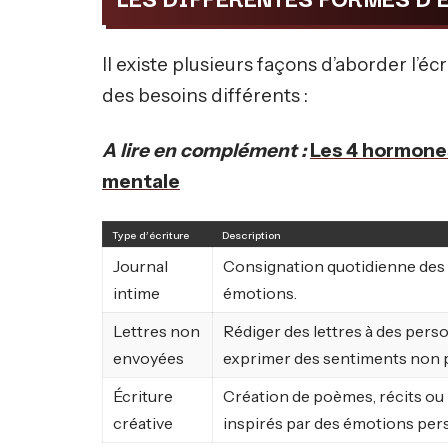
Il existe plusieurs façons d’aborder l’é
des besoins différents :
A lire en complément :
Les 4 hormones
mentale
Type d’écriture
Description
Journal
Consignation quotidienne des
intime
émotions.
Lettres non
Rédiger des lettres à des per
envoyées
exprimer des sentiments non 
Écriture
Création de poèmes, récits ou 
créative
inspirés par des émotions per