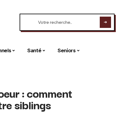
nnels
Santé
Seniors
 soeur : comment
tre siblings