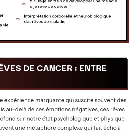
5. Suis-je en train de développer une maladie
si je rêve de cancer ?
er
Interprétation corporelle et neurobiologique
des rêves de maladie
a vie
ÊVES DE CANCER : ENTRE
ne expérience marquante qui suscite souvent des
is au-delà de ces émotions négatives, ces rêves
ofond sur notre état psychologique et physique.
souvent une métaphore complexe qui fait écho à