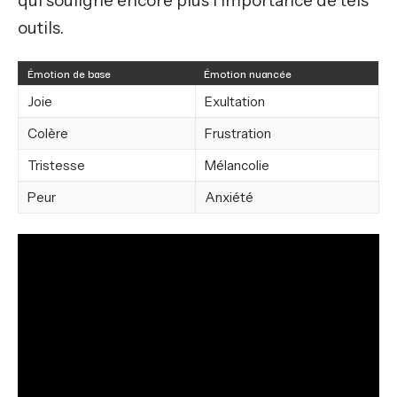
qui souligne encore plus l’importance de tels
outils.
Émotion de base
Émotion nuancée
Joie
Exultation
Colère
Frustration
Tristesse
Mélancolie
Peur
Anxiété