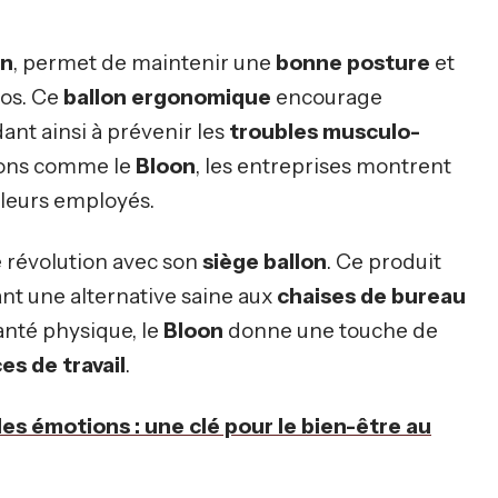
on
, permet de maintenir une
bonne posture
et
os. Ce
ballon ergonomique
encourage
idant ainsi à prévenir les
troubles musculo-
tions comme le
Bloon
, les entreprises montrent
leurs employés.
e révolution avec son
siège ballon
. Ce produit
rant une alternative saine aux
chaises de bureau
santé physique, le
Bloon
donne une touche de
es de travail
.
 les émotions : une clé pour le bien-être au