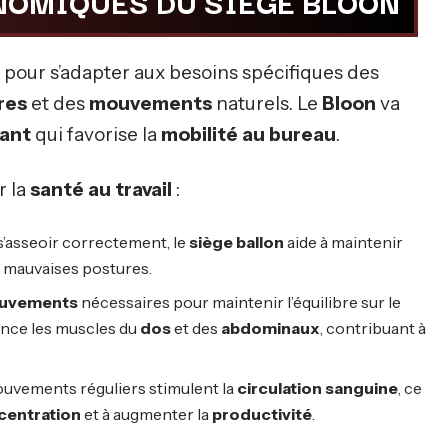
NOMIQUES DU SIÈGE BLOON
pour s’adapter aux besoins spécifiques des
res
et des
mouvements
naturels. Le
Bloon
va
vant
qui favorise la
mobilité au bureau
.
r la
santé au travail
:
 s’asseoir correctement, le
siège ballon
aide à maintenir
es mauvaises postures.
uvements
nécessaires pour maintenir l’équilibre sur le
ence les muscles du
dos
et des
abdominaux
, contribuant à
ouvements réguliers stimulent la
circulation sanguine
, ce
centration
et à augmenter la
productivité
.