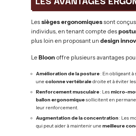
LES AVANTAGES ERGO
Les
sièges ergonomiques
sont conçus 
individus, en tenant compte des
postu
plus loin en proposant un
design inno
Le
Bloon
offre plusieurs avantages pou
Amélioration de la posture
: En obligeant à
une
colonne vertébrale
droite et à éviter l
Renforcement musculaire
: Les
micro-mo
ballon ergonomique
sollicitent en perman
leur renforcement.
Augmentation de la concentration
: Les m
qui peut aider à maintenir une
meilleure con