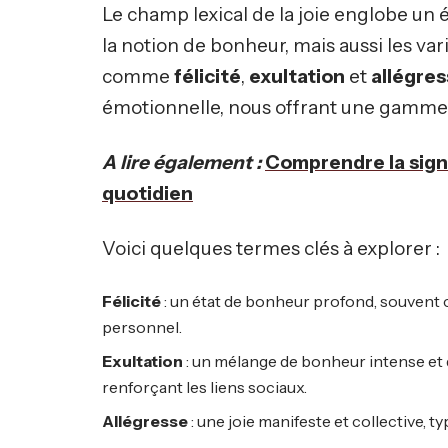
Le champ lexical de la joie englobe un
la notion de bonheur, mais aussi les v
comme
félicité
,
exultation
et
allégre
émotionnelle, nous offrant une gamme 
A lire également :
Comprendre la signi
quotidien
Voici quelques termes clés à explorer :
Félicité
: un état de bonheur profond, souven
personnel.
Exultation
: un mélange de bonheur intense et d
renforçant les liens sociaux.
Allégresse
: une joie manifeste et collective, 